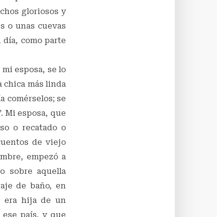
echos gloriosos y
es o unas cuevas
 día, como parte
mi esposa, se lo
a chica más linda
ía comérselos; se
”. Mi esposa, que
so o recatado o
cuentos de viejo
nombre, empezó a
o sobre aquella
raje de baño, en
e era hija de un
 ese país, y que