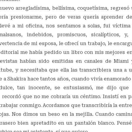
 nuevo arregladísima, bellísima, coquetísima, regresó
ería presionarme, pero de veras quería aprender de
llevé a mi oficina, nos sentamos a solas, fui víctima
alsanos, indebidos, promiscuos, sicalípticos, y, 
ertencia de mi esposa, le ofrecí un trabajo, le encar
ditorial me había pedido un libro con mis mejores en
revistas habían sido emitidas en canales de Miami 
tube, y necesitaba que ella las transcribiera una a
ce a Shakira hace tantos años, cuando vivía enamorado d
 dulce, tan inocente, se entusiasmó, me dijo que h
 recordó que no me cobraría un céntimo. Insistí en pa
trabajar conmigo. Acordamos que transcribiría la entre
hojas. Nos dimos un beso en la mejilla. Cuando camin
 trasero bien apretadito en un pantalón blanco. Pens
chica sea mi asistenta, sí que quiero.