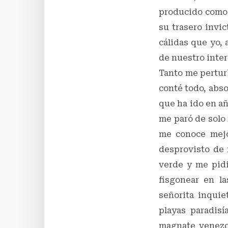
producido como s
su trasero invi
cálidas que yo,
de nuestro inter
Tanto me pertur
conté todo, abso
que ha ido en añ
me paró de solo 
me conoce mejo
desprovisto de 
verde y me pidi
fisgonear en l
señorita inquie
playas paradisí
magnate venezol