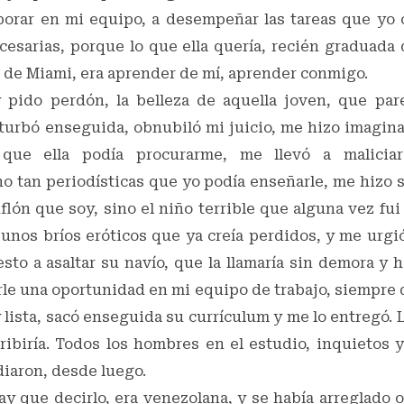
borar en mi equipo, a desempeñar las tareas que yo
cesarias, porque lo que ella quería, recién graduada 
 de Miami, era aprender de mí, aprender conmigo.
 pido perdón, la belleza de aquella joven, que pa
 turbó enseguida, obnubiló mi juicio, me hizo imagina
s que ella podía procurarme, me llevó a malicia
no tan periodísticas que yo podía enseñarle, me hizo 
nflón que soy, sino el niño terrible que alguna vez fu
unos bríos eróticos que ya creía perdidos, y me urgi
sto a asaltar su navío, que la llamaría sin demora y 
le una oportunidad en mi equipo de trabajo, siempre 
lista, sacó enseguida su currículum y me lo entregó. 
cribiría. Todos los hombres en el estudio, inquietos
diaron, desde luego.
ay que decirlo, era venezolana, y se había arreglado 