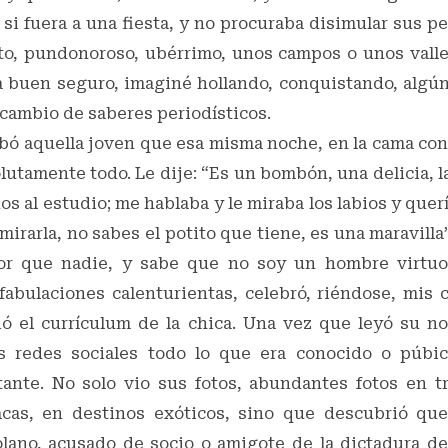
i fuera a una fiesta, y no procuraba disimular sus p
cto, pundonoroso, ubérrimo, unos campos o unos vall
 a buen seguro, imaginé hollando, conquistando, algún
cambio de saberes periodísticos.
bó aquella joven que esa misma noche, en la cama con 
lutamente todo. Le dije: “Es un bombón, una delicia, l
os al estudio; me hablaba y le miraba los labios y quer
mirarla, no sabes el potito que tiene, es una maravilla
r que nadie, y sabe que no soy un hombre virtuo
fabulaciones calenturientas, celebró, riéndose, mis 
ó el currículum de la chica. Una vez que leyó su 
as redes sociales todo lo que era conocido o púbic
tante. No solo vio sus fotos, abundantes fotos en t
acas, en destinos exóticos, sino que descubrió qu
ano, acusado de socio o amigote de la dictadura de