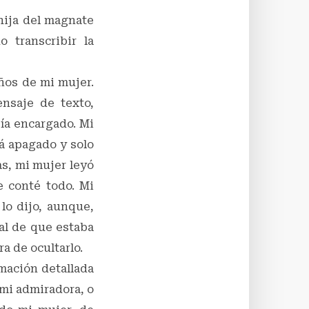
 hija del magnate
 transcribir la
años de mi mujer.
ensaje de texto,
ía encargado. Mi
tá apagado y solo
as, mi mujer leyó
e conté todo. Mi
lo dijo, aunque,
ñal de que estaba
a de ocultarlo.
mación detallada
 mi admiradora, o