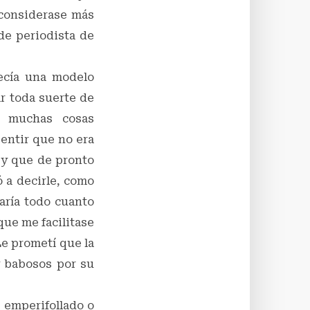
 considerase más
de periodista de
recía una modelo
r toda suerte de
r muchas cosas
sentir que no era
i y que de pronto
ó a decirle, como
haría todo cuanto
que me facilitase
Le prometí que la
 y babosos por su
o emperifollado o