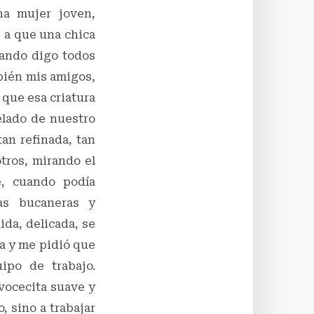
na mujer joven,
 a que una chica
cuando digo todos
mbién mis amigos,
e que esa criatura
elado de nuestro
tan refinada, tan
tros, mirando el
e, cuando podía
as bucaneras y
ida, delicada, se
ma y me pidió que
ipo de trabajo.
vocecita suave y
, sino a trabajar