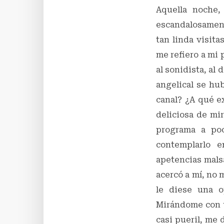
Aquella noche,
escandalosament
tan linda visita
me refiero a mi 
al sonidista, al 
angelical se hu
canal? ¿A qué ex
deliciosa de mi
programa a poc
contemplarlo 
apetencias malsa
acercó a mí, no 
le diese una o
Mirándome con u
casi pueril, me 