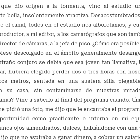
 que dio origen a la tormenta, vino al estudio u
e bella, insolentemente atractiva. Desacostumbrados
se el canal, todos en el estudio nos alborotamos, y 
productor, a mi editor, a los camarógrafos que son ta
director de cámaras, a la jefa de piso. ¿Cómo era posibl
biese descolgado en el ámbito generalmente desang
traño conjuro se debía que esa joven tan llamativa, 
rar, hubiera elegido perder dos o tres horas con noso
os metros, sentada en una austera silla plegabl
en su casa, sin contaminarse de nuestras mirad
nas? Vine a saberlo al final del programa cuando, tím
me pidió una foto, me dijo que le encantaba el progra
portunidad como practicante o interna en mi equ
nos ojos almendrados, dulces, hablándome con una 
dijo que no aspiraba a ganar dinero, a cobrar un salario