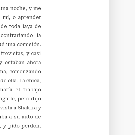
 una noche, y me
 mí, o aprender
 de toda laya de
contrariando la
gué una comisión.
trevistas, y casi
y estaban ahora
 una, comenzando
e ella. La chica,
aría el trabajo
garle, pero dijo
vista a Shakira y
aba a su auto de
é, y pido perdón,