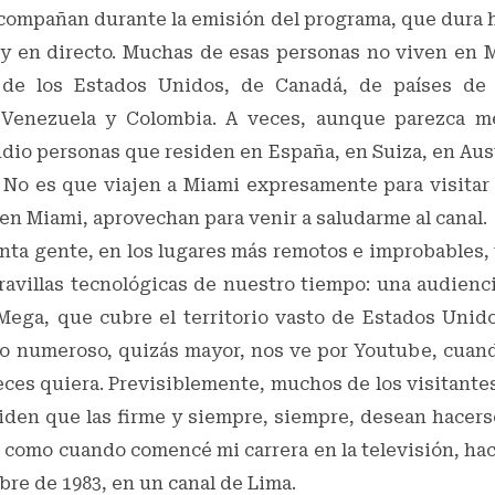
acompañan durante la emisión del programa, que dura 
 y en directo. Muchas de esas personas no viven en 
 de los Estados Unidos, de Canadá, de países de 
 Venezuela y Colombia. A veces, aunque parezca me
udio personas que residen en España, en Suiza, en Aust
 No es que viajen a Miami expresamente para visitar
en Miami, aprovechan para venir a saludarme al canal.
nta gente, en los lugares más remotos e improbables,
aravillas tecnológicas de nuestro tiempo: una audienc
 Mega, que cubre el territorio vasto de Estados Unido
co numeroso, quizás mayor, nos ve por Youtube, cuan
eces quiera. Previsiblemente, muchos de los visitante
iden que las firme y siempre, siempre, desean hacers
 como cuando comencé mi carrera en la televisión, hac
re de 1983, en un canal de Lima.