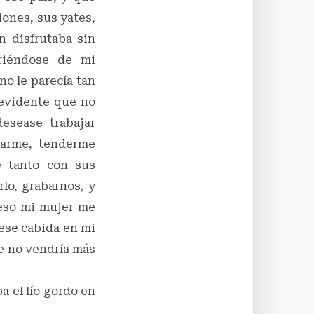
iones, sus yates,
n disfrutaba sin
riéndose de mi
no le parecía tan
 evidente que no
esease trabajar
iarme, tenderme
e tanto con sus
lo, grabarnos, y
 eso mi mujer me
ese cabida en mi
ue no vendría más
 el lío gordo en