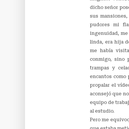
dicho señor pose
sus mansiones, 
pudores mi fl
ingenuidad, me d
linda, era hija
me había visit
conmigo, sino 
trampas y cela
encantos como p
propalar el víd
aconsejó que no
equipo de trabajo
al estudio.
Pero me equivoq
que estaba met