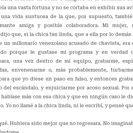
ía una vasta fortuna y no se cortaba en exhibir sus av
una vida suntuosa de la que, por supuesto, tambié
amante amiga y posible colaboradora. Mi mujer, 
ijo que, si la chica tan linda, que a ella por lo demás 
 de un millonario venezolano acusado de chavista, era
ado porque le gustase mi programa y en verdad d
para, una vez dentro de mi equipo, grabarme, esp
das, envenenarme o, más probablemente, turbarm
ara que yo diese un paso en falso, y entonces grabar
eo del escándalo, y enjuiciarme por acoso sexual. Por
 hablase más con esa chica y que en ningún caso le di
. Yo no llamé a la chica linda, ni le escribí, y pensé q
ué. Hubiera sido mejor que no regresara. No imaginaba
iéndome.