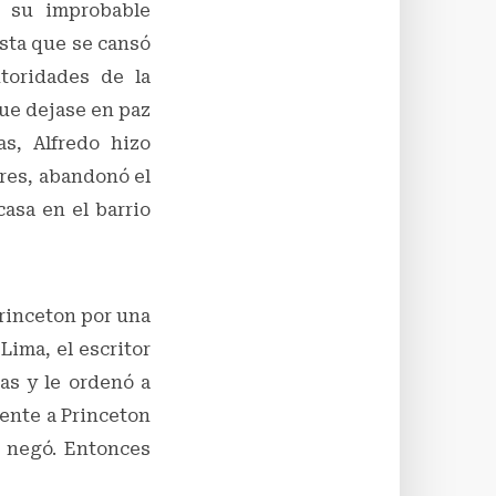
a su improbable
asta que se cansó
toridades de la
que dejase en paz
as, Alfredo hizo
dres, abandonó el
asa en el barrio
rinceton por una
Lima, el escritor
as y le ordenó a
mente a Princeton
e negó. Entonces