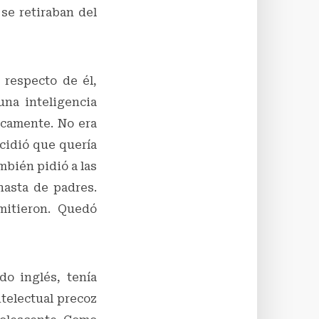
 se retiraban del
 respecto de él,
una inteligencia
icamente. No era
cidió que quería
mbién pidió a las
hasta de padres.
mitieron. Quedó
do inglés, tenía
ntelectual precoz