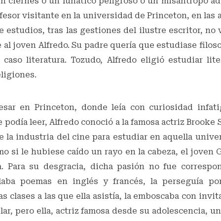
 en ciernes o un lunático peligroso o un misántropo a
fesor visitante en la universidad de Princeton, en las
e estudios, tras las gestiones del ilustre escritor, no 
al joven Alfredo. Su padre quería que estudiase filosof
caso literatura. Tozudo, Alfredo eligió estudiar lit
eligiones.
sar en Princeton, donde leía con curiosidad infati
 podía leer, Alfredo conoció a la famosa actriz Brooke 
e la industria del cine para estudiar en aquella unive
o si le hubiese caído un rayo en la cabeza, el joven 
. Para su desgracia, dicha pasión no fue correspon
alaba poemas en inglés y francés, la perseguía po
s clases a las que ella asistía, la emboscaba con invita
ailar, pero ella, actriz famosa desde su adolescencia, u