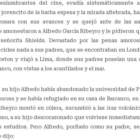
eslumbrantes del cine, evadía sistemáticamente 
 jovencito de la barba espesa y la mirada afiebrada, h
cosara con sus avances y se quejó ante de las au
 amonestaron a Alfredo García Ribeyro y le pidieron 
 señorita Shields. Devastado por las penas amoros
ecirles nada a sus padres, que se encontraban en Lon
eton y viajó a Lima, donde sus padres poseían una c
anco, con vistas a los acantilados y el mar.
 su hijo Alfredo había abandonado la universidad de P
rosa y se había refugiado en su casa de Barranco, en 
ibeyro montó en cólera, sucumbió a las iras volcánic
fono, a su hijo descorazonado que volviese inmediata
 estudios. Pero Alfredo, porfiado como su padre, s
 dijo: