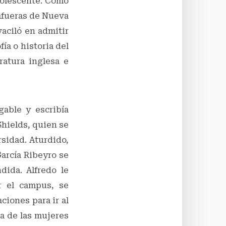
dolescente. Como
 afueras de Nueva
vaciló en admitir
ía o historia del
eratura inglesa e
gable y escribía
Shields, quien se
rsidad. Aturdido,
García Ribeyro se
dida. Alfredo le
r el campus, se
ciones para ir al
na de las mujeres