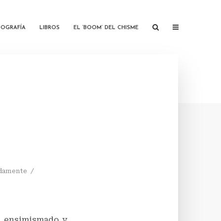
IOGRAFÍA
LIBROS
EL ‘BOOM’ DEL CHISME
adamente
an ensimismado y