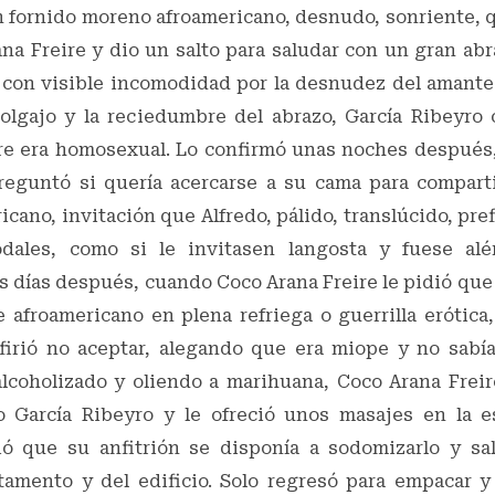
un fornido moreno afroamericano, desnudo, sonriente, 
na Freire y dio un salto para saludar con un gran abr
con visible incomodidad por la desnudez del amante
olgajo y la reciedumbre del abrazo, García Ribeyro
re era homosexual. Lo confirmó unas noches después
reguntó si quería acercarse a su cama para comparti
icano, invitación que Alfredo, pálido, translúcido, pref
dales, como si le invitasen langosta y fuese alér
 días después, cuando Coco Arana Freire le pidió que
e afroamericano en plena refriega o guerrilla erótica
firió no aceptar, alegando que era miope y no sabía
lcoholizado y oliendo a marihuana, Coco Arana Freir
 García Ribeyro y le ofreció unos masajes en la e
tió que su anfitrión se disponía a sodomizarlo y sa
tamento y del edificio. Solo regresó para empacar 