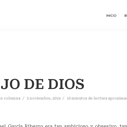
INICIO
B
IJO DE DIOS
En
columna
3 noviembre, 2019
10 minutos de lectura aproxim
uel García Ribeyro era tan ambicioso y obsesivo, t