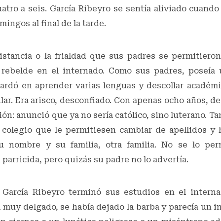
atro a seis. García Ribeyro se sentía aliviado cuando
ingos al final de la tarde.
distancia o la frialdad que sus padres se permitieron
 rebelde en el internado. Como sus padres, poseía 
tardó en aprender varias lenguas y descollar académ
ar. Era arisco, desconfiado. Con apenas ocho años, de
ión: anunció que ya no sería católico, sino luterano. Ta
 colegio que le permitiesen cambiar de apellidos y 
su nombre y su familia, otra familia. No se lo per
 parricida, pero quizás su padre no lo advertía.
García Ribeyro terminó sus estudios en el interna
 muy delgado, se había dejado la barba y parecía un i