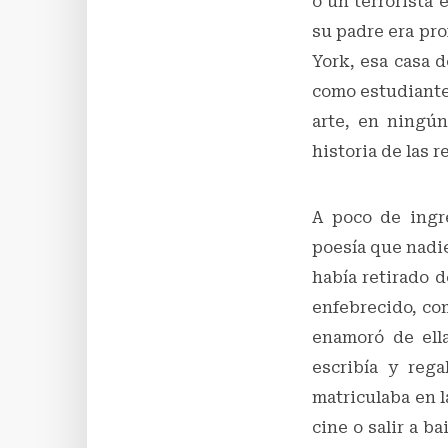
o un terrorista
su padre era pro
York, esa casa d
como estudiante 
arte, en ningún 
historia de las r
A poco de ingre
poesía que nadie
había retirado d
enfebrecido, com
enamoró de ella
escribía y reg
matriculaba en la
cine o salir a b