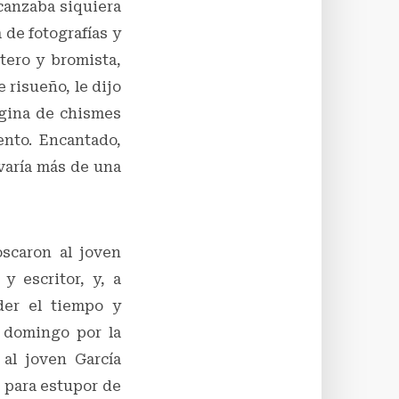
canzaba siquiera
 de fotografías y
tero y bromista,
 risueño, le dijo
página de chismes
ento. Encantado,
evaría más de una
scaron al joven
y escritor, y, a
der el tiempo y
n domingo por la
al joven García
, para estupor de