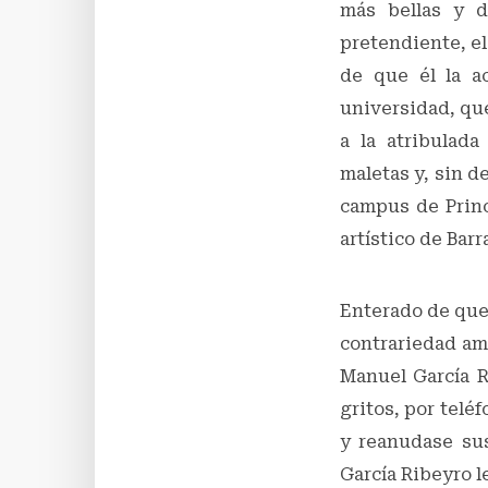
más bellas y d
pretendiente, el
de que él la a
universidad, que
a la atribulada
maletas y, sin d
campus de Princ
artístico de Barr
Enterado de que
contrariedad amo
Manuel García R
gritos, por telé
y reanudase sus
García Ribeyro le