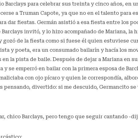
o Barclays para celebrar sus treinta y cinco años, en un
cerse a Truman Capote, ya que no en el talento para es
ara dar fiestas. Germán asistió a esa fiesta entre los p
e Barclays invitó, y lo hizo acompañado de Mariana, la h
ó y gozó de la fiesta como si fuese él quien estuviese c
ista y poeta, era un consumado bailarín y hacía los m
s en la pista de baile. Después de dejar a Mariana en s
sta y se emperró en bailar con la primera esposa de Bar
 maliciaba con ojo pícaro y quien le correspondía, albo
ys pensando, divertido: si me descuido, Germancito se v
ar, chico Barclays, pero tengo que seguir cantando -di
rcástico: