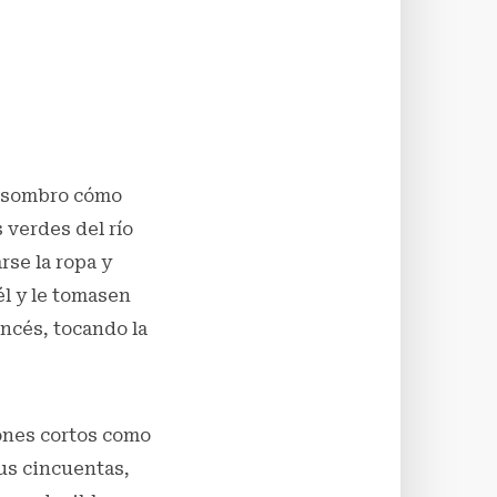
 asombro cómo
 verdes del río
rse la ropa y
él y le tomasen
ancés, tocando la
lones cortos como
sus cincuentas,