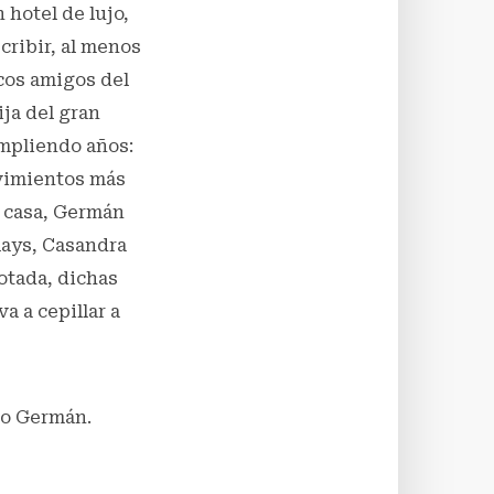
 hotel de lujo,
cribir, al menos
ocos amigos del
ija del gran
umpliendo años:
ovimientos más
u casa, Germán
clays, Casandra
rotada, dichas
a a cepillar a
jo Germán.