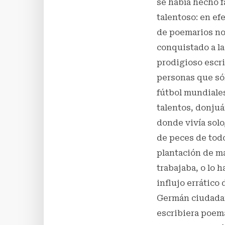
se había hecho f
talentoso: en ef
de poemarios not
conquistado a la
prodigioso escri
personas que sólo
fútbol mundiales
talentos, donjuá
donde vivía solo
de peces de todo
plantación de ma
trabajaba, o lo 
influjo errático
Germán ciudadan
escribiera poema