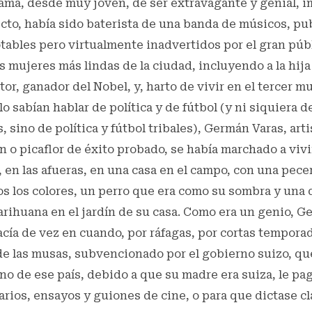
ama, desde muy joven, de ser extravagante y genial, 
ecto, había sido baterista de una banda de músicos, pu
ables pero virtualmente inadvertidos por el gran públ
s mujeres más lindas de la ciudad, incluyendo a la hija
tor, ganador del Nobel, y, harto de vivir en el tercer m
 sabían hablar de política y de fútbol (y ni siquiera de
, sino de política y fútbol tribales), Germán Varas, art
n o picaflor de éxito probado, se había marchado a viv
, en las afueras, en una casa en el campo, con una pece
s los colores, un perro que era como su sombra y una 
rihuana en el jardín de su casa. Como era un genio, G
hacía de vez en cuando, por ráfagas, por cortas temporad
 de las musas, subvencionado por el gobierno suizo, qu
o de ese país, debido a que su madre era suiza, le pa
rios, ensayos y guiones de cine, o para que dictase cl