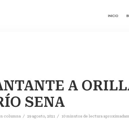
INICIO
B
ANTANTE A ORIL
RÍO SENA
En
columna
29 agosto, 2021
10 minutos de lectura aproximada