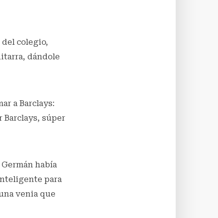
 del colegio,
itarra, dándole
ar a Barclays:
r Barclays, súper
e Germán había
nteligente para
 una venia que