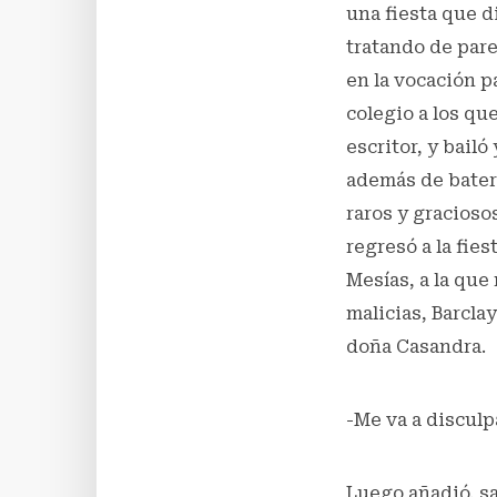
una fiesta que di
tratando de pare
en la vocación p
colegio a los qu
escritor, y bail
además de bater
raros y gracioso
regresó a la fie
Mesías, a la que
malicias, Barcla
doña Casandra.
-Me va a disculp
Luego añadió, sa