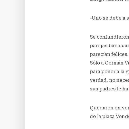
-Uno se debe a s
Se confundieron 
parejas bailaban 
parecían felices
Sólo a Germán Var
para poner a la g
verdad, no neces
sus padres le ha
Quedaron en vers
de la plaza Vend