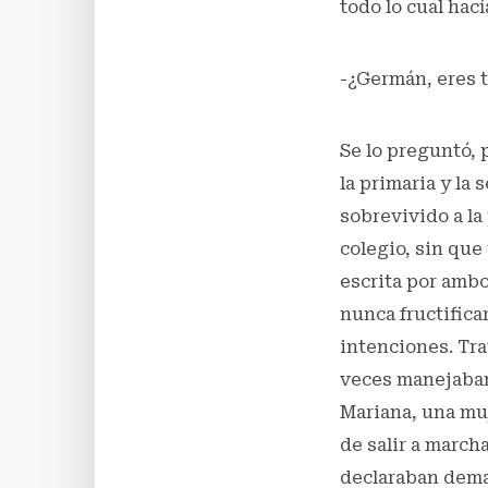
todo lo cual hac
-¿Germán, eres t
Se lo preguntó,
la primaria y la
sobrevivido a la
colegio, sin que
escrita por ambo
nunca fructifica
intenciones. Tra
veces manejaban h
Mariana, una muj
de salir a march
declaraban demas