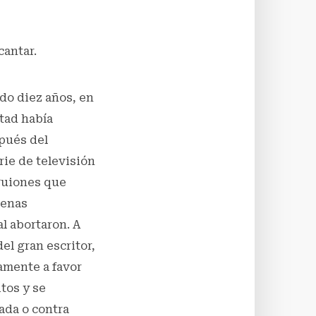
cantar.
do diez años, en
stad había
spués del
rie de televisión
 guiones que
uenas
l abortaron. A
el gran escritor,
amente a favor
itos y se
ada o contra