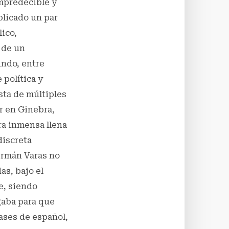
impredecible y
blicado un par
ico,
 de un
undo, entre
 política y
ista de múltiples
ir en Ginebra,
ra inmensa llena
discreta
ermán Varas no
as, bajo el
e, siendo
gaba para que
ases de español,