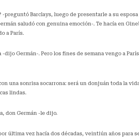
 -preguntó Barclays, luego de presentarle a su esposa S
Germán saludó con genuina emoción-. Te hacía en Gineb
o a París.
 -dijo Germán-. Pero los fines de semana vengo a París
con una sonrisa socarrona: será un donjuán toda la vid
cas lindas.
, don Germán -le dijo.
por última vez hacía dos décadas, veintiún años para s