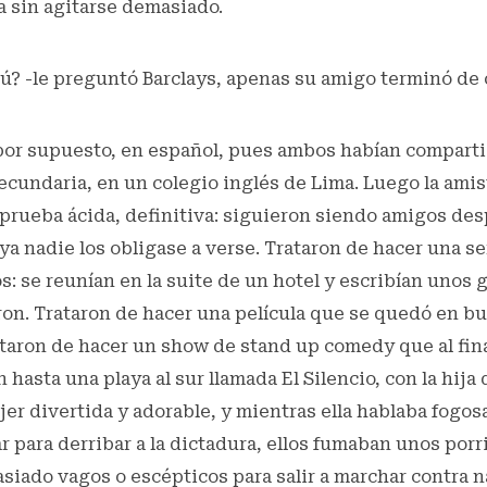
ía sin agitarse demasiado.
ú? -le preguntó Barclays, apenas su amigo terminó de 
 por supuesto, en español, pues ambos habían comparti
 secundaria, en un colegio inglés de Lima. Luego la ami
 prueba ácida, definitiva: siguieron siendo amigos de
 ya nadie los obligase a verse. Trataron de hacer una se
s: se reunían en la suite de un hotel y escribían unos
ron. Trataron de hacer una película que se quedó en b
taron de hacer un show de stand up comedy que al fina
asta una playa al sur llamada El Silencio, con la hija d
er divertida y adorable, y mientras ella hablaba fogos
ar para derribar a la dictadura, ellos fumaban unos porr
iado vagos o escépticos para salir a marchar contra n