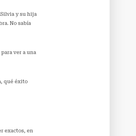
ilvia y su hija
ra. No sabía
 para ver a una
a, qué éxito
er exactos, en