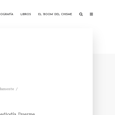
IOGRAFÍA
LIBROS
EL ‘BOOM’ DEL CHISME
adamente
mediodía. Duerme