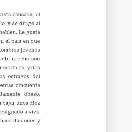
ista cansada, el
o, y se dirige al
 hablen. Le gusta
en el país en que
s hombres jóvenes
iete u ocho son
inmortales, y dos
os estragos del
ientas cincuenta
idamente obeso,
 bajar unos diez
resignado a vivir
hace ilusiones y