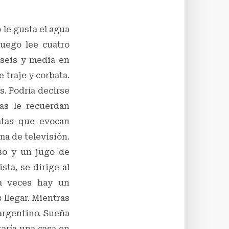
 le gusta el agua
Luego lee cuatro
 seis y media en
e traje y corbata.
s. Podría decirse
as le recuerdan
atas que evocan
a de televisión.
so y un jugo de
ta, se dirige al
 a veces hay un
 llegar. Mientras
argentino. Sueña
raría una casa en