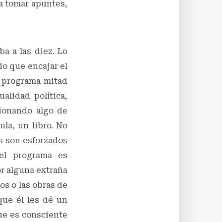
 a tomar apuntes,
a a las diez. Lo
io que encajar el
n programa mitad
ualidad política,
cionando algo de
ula, un libro. No
s son esforzados
 el programa es
or alguna extraña
os o las obras de
que él les dé un
que es consciente