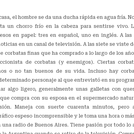
casa, el hombre se da una ducha rápida en agua fría. No
ita un chorro frío en la cabeza para sentirse vivo. 
esos en papel: tres en español, uno en inglés. A las
oticias en un canal de televisión. A las siete se viste d
 corbatas finas que ha comprado a lo largo de los año
ccionista de corbatas (y enemigos). Ciertas corbat
s o no tan buenos de su vida. Incluso hay corb
determinado personaje al que entrevistó en su program
ar algo ligero, generalmente unas galletas con que
que compra con su esposa en el supermercado naturis
isión. Maneja con suerte cuarenta minutos, pero
ráfico espeso incomprensible y le toma una hora o más
 una radio de Buenos Aires. Tiene pasión por todo lo 
 a la Argentina cuando se retire de la televisión. Comp