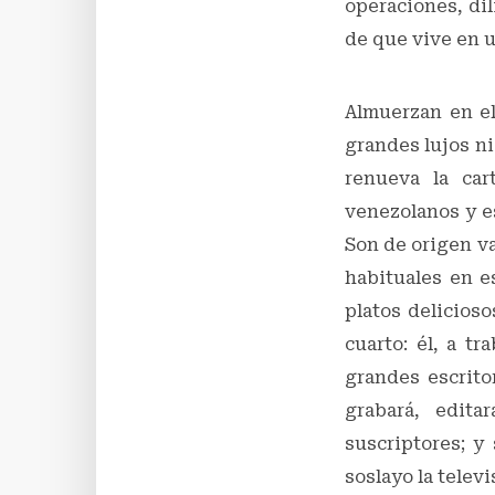
operaciones, dil
de que vive en un
Almuerzan en el
grandes lujos ni
renueva la car
venezolanos y e
Son de origen v
habituales en e
platos delicios
cuarto: él, a t
grandes escrito
grabará, edit
suscriptores; y
soslayo la televi