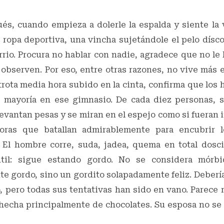
és, cuando empieza a dolerle la espalda y siente la v
opa deportiva, una vincha sujetándole el pelo díscol
rio. Procura no hablar con nadie, agradece que no le
 observen. Por eso, entre otras razones, no vive más 
trota media hora subido en la cinta, confirma que lo
 mayoría en ese gimnasio. De cada diez personas, s
evantan pesas y se miran en el espejo como si fueran 
oras que batallan admirablemente para encubrir l
 El hombre corre, suda, jadea, quema en total dosc
nútil: sigue estando gordo. No se considera mórb
e gordo, sino un gordito solapadamente feliz. Debería
o, pero todas sus tentativas han sido en vano. Parece 
 hecha principalmente de chocolates. Su esposa no se 