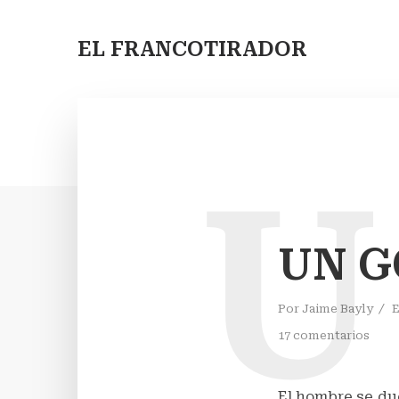
EL FRANCOTIRADOR
U
UN G
Por
Jaime Bayly
17 comentarios
El hombre se du