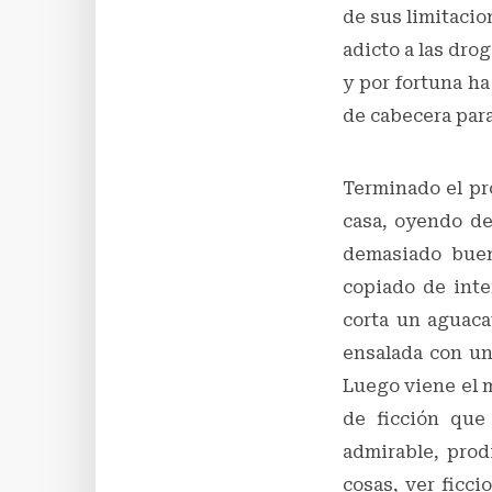
de sus limitacion
adicto a las dro
y por fortuna ha
de cabecera para
Terminado el pr
casa, oyendo de
demasiado buen
copiado de inte
corta un aguac
ensalada con un
Luego viene el m
de ficción que
admirable, prod
cosas, ver ficci