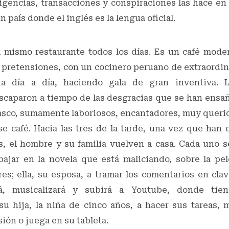
igencias, transacciones y conspiraciones las hace en
 país donde el inglés es la lengua oficial.
 mismo restaurante todos los días. Es un café modern
 pretensiones, con un cocinero peruano de extraordin
ta día a día, haciendo gala de gran inventiva.
scaparon a tiempo de las desgracias que se han ensañ
asco, sumamente laboriosos, encantadores, muy querid
se café. Hacia las tres de la tarde, una vez que han
os, el hombre y su familia vuelven a casa. Cada uno s
rabajar en la novela que está maliciando, sobre la pe
res; ella, su esposa, a tramar los comentarios en cl
ará, musicalizará y subirá a Youtube, donde tie
 su hija, la niña de cinco años, a hacer sus tareas, 
sión o juega en su tableta.