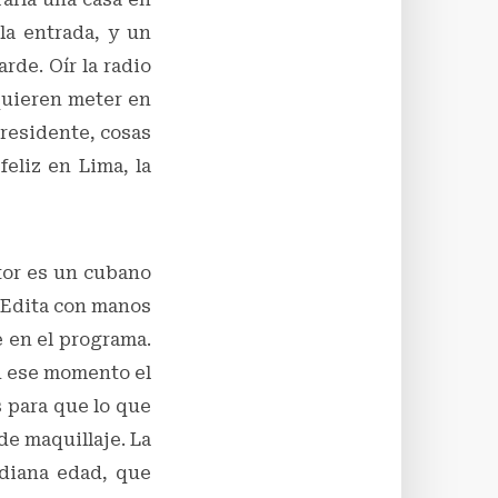
la entrada, y un
rde. Oír la radio
 quieren meter en
presidente, cosas
eliz en Lima, la
itor es un cubano
. Edita con manos
e en el programa.
En ese momento el
s para que lo que
de maquillaje. La
ediana edad, que