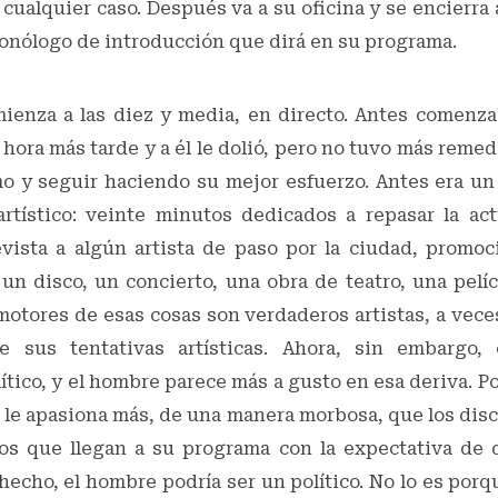
 cualquier caso. Después va a su oficina y se encierra
onólogo de introducción que dirá en su programa.
ienza a las diez y media, en directo. Antes comenzab
ora más tarde y a él le dolió, pero no tuvo más remed
o y seguir haciendo su mejor esfuerzo. Antes era u
artístico: veinte minutos dedicados a repasar la act
vista a algún artista de paso por la ciudad, promo
 un disco, un concierto, una obra de teatro, una pelíc
motores de esas cosas son verdaderos artistas, a vece
e sus tentativas artísticas. Ahora, sin embargo,
tico, y el hombre parece más a gusto en esa deriva. P
ca le apasiona más, de una manera morbosa, que los disc
bros que llegan a su programa con la expectativa de 
hecho, el hombre podría ser un político. No lo es por