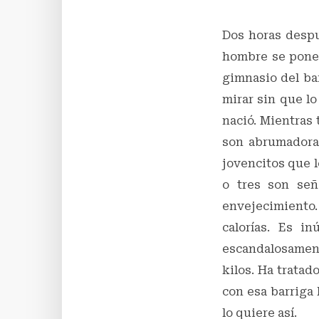
Dos horas despu
hombre se pone r
gimnasio del bar
mirar sin que lo
nació. Mientras 
son abrumadora
jovencitos que l
o tres son señ
envejecimiento.
calorías. Es i
escandalosament
kilos. Ha tratad
con esa barriga
lo quiere así.