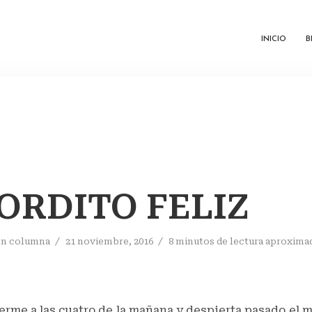
INICIO
B
ORDITO FELIZ
En
columna
21 noviembre, 2016
8 minutos de lectura aproxim
erme a las cuatro de la mañana y despierta pasado el 