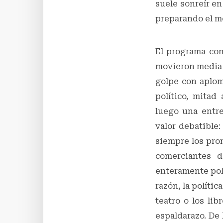
suele sonreír en
preparando el m
El programa com
movieron media h
golpe con aplom
político, mitad 
luego una entre
valor debatible:
siempre los pro
comerciantes d
enteramente polí
razón, la políti
teatro o los li
espaldarazo. De 