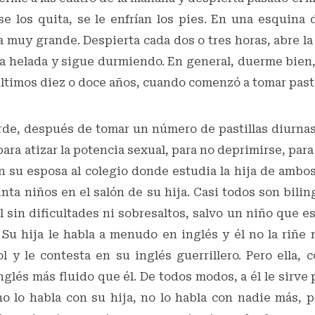
se los quita, se le enfrían los pies. En una esquina
 muy grande. Despierta cada dos o tres horas, abre l
a helada y sigue durmiendo. En general, duerme bien,
ltimos diez o doce años, cuando comenzó a tomar pasti
arde, después de tomar un número de pastillas diurna
 para atizar la potencia sexual, para no deprimirse, para 
n su esposa al colegio donde estudia la hija de ambos
inta niños en el salón de su hija. Casi todos son bili
l sin dificultades ni sobresaltos, salvo un niño que e
Su hija le habla a menudo en inglés y él no la riñe 
l y le contesta en su inglés guerrillero. Pero ella, 
nglés más fluido que él. De todos modos, a él le sirve 
no lo habla con su hija, no lo habla con nadie más, 