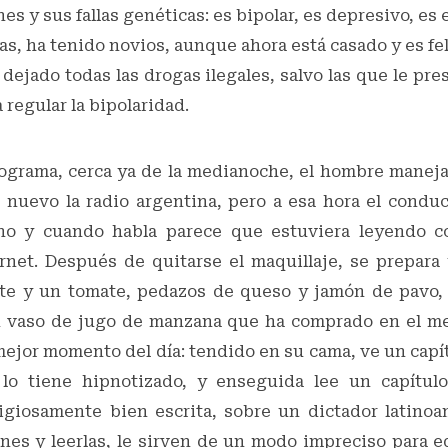
es y sus fallas genéticas: es bipolar, es depresivo, es 
gas, ha tenido novios, aunque ahora está casado y es fe
 dejado todas las drogas ilegales, salvo las que le pr
 regular la bipolaridad.
ograma, cerca ya de la medianoche, el hombre maneja
 nuevo la radio argentina, pero a esa hora el conduc
o y cuando habla parece que estuviera leyendo c
rnet. Después de quitarse el maquillaje, se prepara 
ate y un tomate, pedazos de queso y jamón de pavo,
 vaso de jugo de manzana que ha comprado en el me
ejor momento del día: tendido en su cama, ve un capí
 lo tiene hipnotizado, y enseguida lee un capítul
igiosamente bien escrita, sobre un dictador latino
ones y leerlas, le sirven de un modo impreciso para e