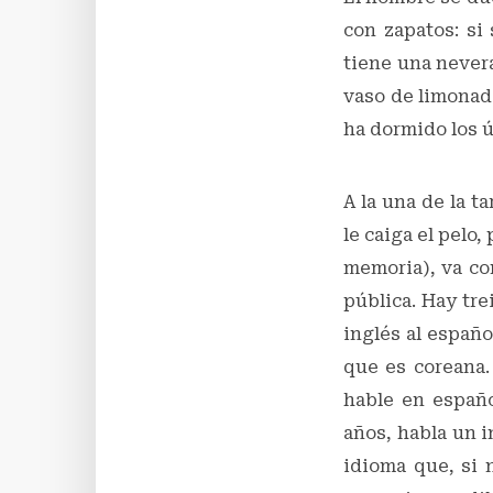
con zapatos: si 
tiene una nevera
vaso de limonad
ha dormido los ú
A la una de la t
le caiga el pelo,
memoria), va co
pública. Hay tre
inglés al españo
que es coreana. 
hable en españo
años, habla un i
idioma que, si 