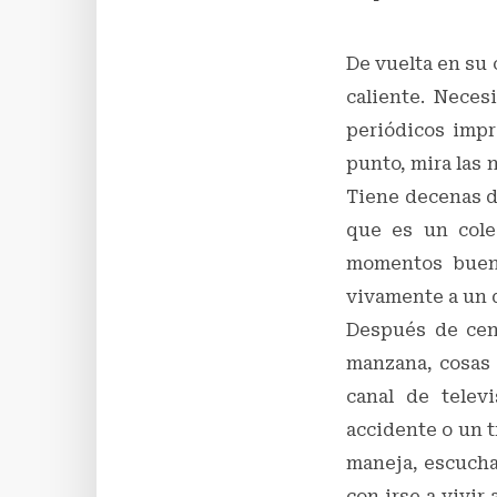
De vuelta en su 
caliente. Neces
periódicos impr
punto, mira las n
Tiene decenas de
que es un cole
momentos bueno
vivamente a un 
Después de cen
manzana, cosas 
canal de telev
accidente o un t
maneja, escucha
con irse a vivir