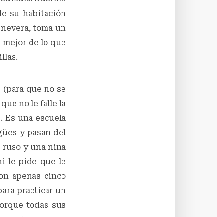
 de su habitación
a nevera, toma un
 mejor de lo que
llas.
s (para que no se
que no le falle la
. Es una escuela
ngües y pasan del
s ruso y una niña
ni le pide que le
con apenas cinco
para practicar un
porque todas sus